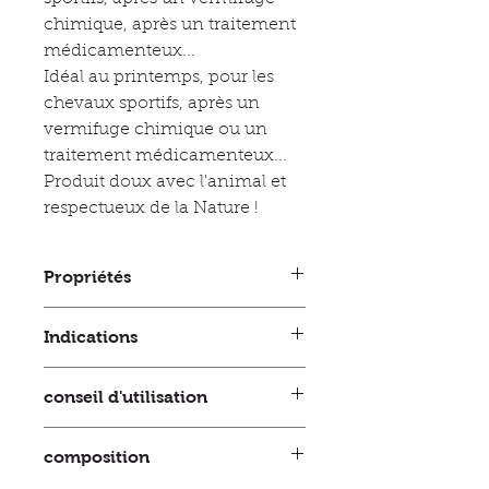
chimique, après un traitement
médicamenteux...
Idéal au printemps, pour les
chevaux sportifs, après un
vermifuge chimique ou un
traitement médicamenteux...
Produit doux avec l'animal et
respectueux de la Nature !
Propriétés
Equi TAO-XIAO 100% naturel et
Indications
composé exclusivement de plantes
soigneusement sélectionnées,
• Favoriser le drainage hépato-rénal
contribue à favoriser les fonctions
conseil d'utilisation
• Au changement de saison
hépatique et rénale.
• Au printemps (période propice à
En aidant votre cheval à harmoniser
la fourbure)
Pot de 120g de poudre de
ses énergies YIN et YANG, Equi
composition
• Avant et près l'effort pour les
plantes avec dosette.
TAO-XIAO a une action durable