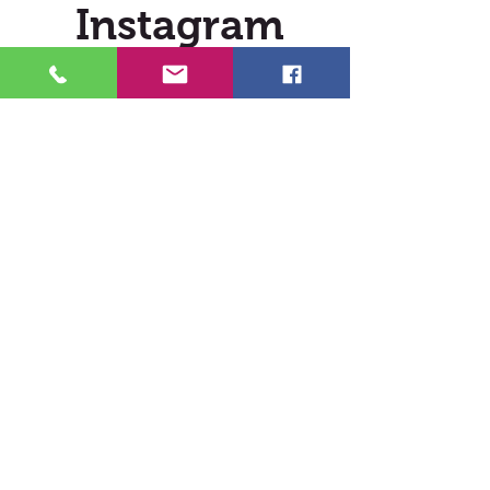
est normal car tous nos ingrédients
Instagram
sont d’origine naturelle et donc
soumis aux aléas de la météo, tout
@verveldekarin
comme un même vin va être
différent d’une année à l’autre. Bien
entendu, les propriétés sont les
mêmes et la teneur en principes
actifs est identique, quel que soit le
lot.