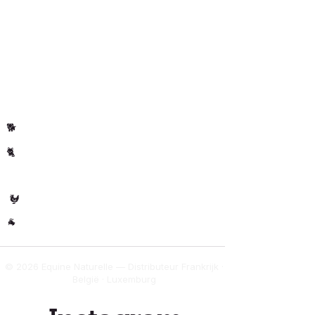
bestellingen
Blog
Privacybeleid
Klantenrecensies
Per dier
Paard
🐴
Hond
🐕
Kat
🐈
🐄 Koe
Gevogelte
🐓
Overig
🐐
© 2026 Equine Naturelle — Distributeur Frankrijk ·
België · Luxemburg