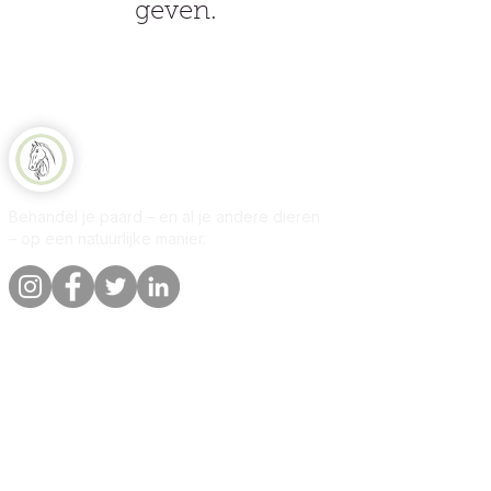
geven.
Natuurlijk Paard
Behandel je paard – en al je andere dieren
– op een natuurlijke manier.
Snelle links
Informatie
Winkel
Over
Per dier
Contact
Onze belofte
Bezorging &