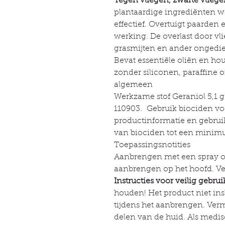
Tegen vliegen, zwarte vliege
plantaardige ingrediënten w
effectief. Overtuigt paarden 
werking. De overlast door vl
grasmijten en ander ongedie
Bevat essentiële oliën en hou
zonder siliconen, paraffine o
algemeen
Werkzame stof Geraniol 5,1 
110903. Gebruik biociden voor
productinformatie en gebrui
van biociden tot een minim
Toepassingsnotities
Aanbrengen met een spray of
aanbrengen op het hoofd. Ve
Instructies voor veilig gebrui
houden! Het product niet in
tijdens het aanbrengen. Ver
delen van de huid. Als medis