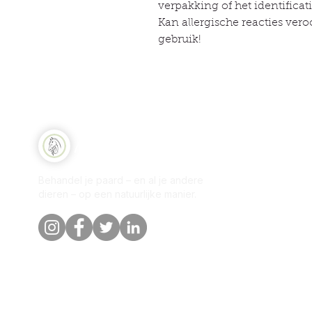
verpakking of het identificati
Kan allergische reacties ve
gebruik!
Sne
Natuurlijk Paard
Win
Behandel je paard – en al je andere
Per
dieren – op een natuurlijke manier.
Onz
Blo
Kla