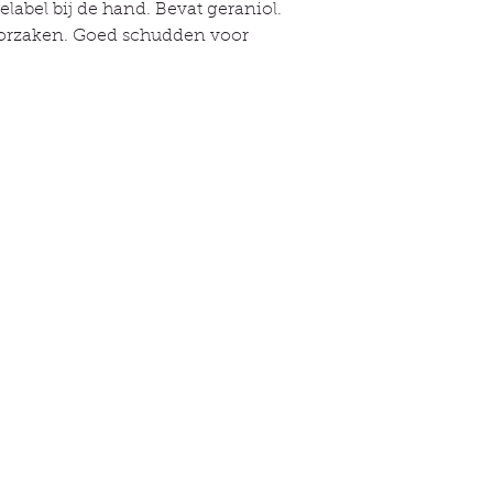
elabel bij de hand. Bevat geraniol.
roorzaken. Goed schudden voor
lle links
Informatie
Over
kel
Contact
 dier
Bezorging & bestellingen
e belofte
Privacybeleid
g
ntenrecensies