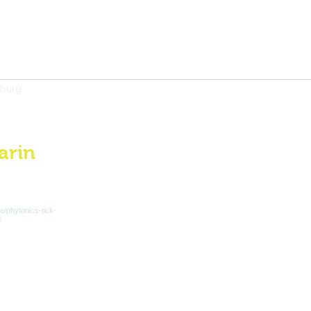
mburg
arin