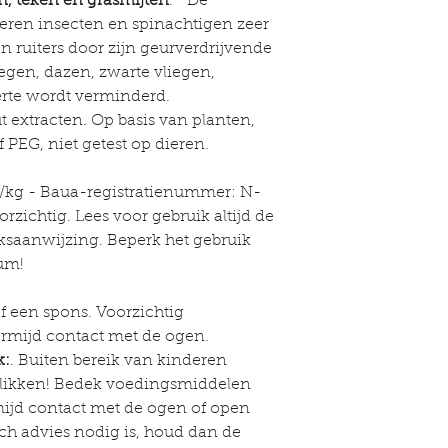
n, teken en grasmijten
. De
eren insecten en spinachtigen zeer
en ruiters door zijn geurverdrijvende
iegen, dazen, zwarte vliegen,
rte wordt verminderd.
t extracten. Op basis van planten,
f PEG, niet getest op dieren.
g/kg - Baua-registratienummer: N-
zichtig. Lees voor gebruik altijd de
ksaanwijzing. Beperk het gebruik
um!
 een spons. Voorzichtig
rmijd contact met de ogen.
k:
. Buiten bereik van kinderen
slikken! Bedek voedingsmiddelen
mijd contact met de ogen of open
ch advies nodig is, houd dan de