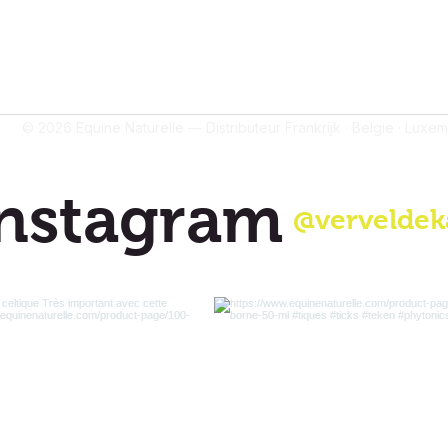
© 2026 Equine Naturelle — Distributeur Frankrijk · België · Luxe
nstagram
@verveldek