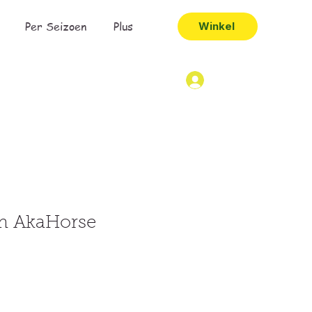
Per Seizoen
Plus
Winkel
m AkaHorse
opprijs