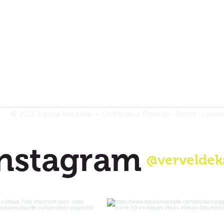
ntenrecensies
© 2026 Equine Naturelle — Distributeur Frankrijk · België · Luxe
nstagram
@verveldek