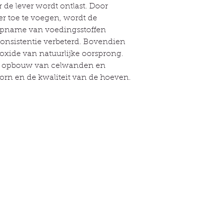
e lever wordt ontlast. Door
worden verwijderd, 
er toe te voegen, wordt de
Een dagelijkse toev
opname van voedingsstoffen
vertraagt de darmtra
opname van voeding
onsistentie verbeterd. Bovendien
consistentie van de 
ioxide van natuurlijke oorsprong.
Bovendien bevat Bi
 de opbouw van celwanden en
natuurlijke oorspro
orn en de kwaliteit van de hoeven.
opbouw van celme
bindweefsel,
de groe
hoeven
.
50 g/paard/dag
lle links
Informatie
Over
kel
Contact
 dier
Bezorging & bestellingen
e belofte
Privacybeleid
g