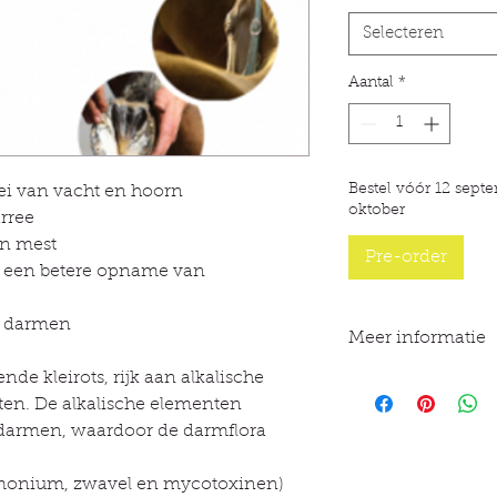
Selecteren
Aantal
*
Bestel vóór 12 sept
oei van vacht en hoorn
oktober
arree
an mest
Pre-order
t een betere opname van
e darmen
Meer informatie
nde kleirots, rijk aan alkalische
Bionit-S is een
klei
absorptievermogen; 
en. De alkalische elementen
sporenelementen. D
 darmen, waardoor de darmflora
zuurgraad van de d
ongestoord kan funct
ammonium, zwavel en mycotoxinen)
stoffen (ammonium,