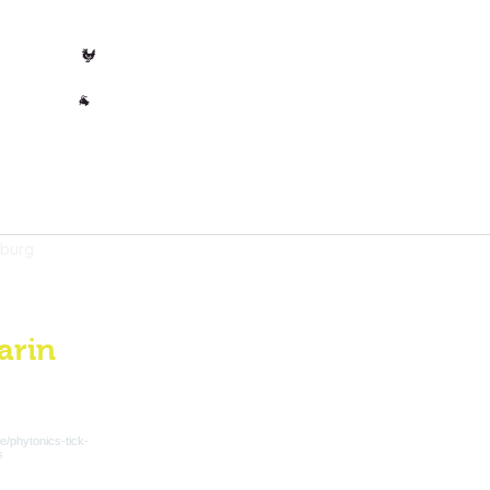
🐄 Koe
Gevogelte
🐓
Overig
🐐
mburg
arin