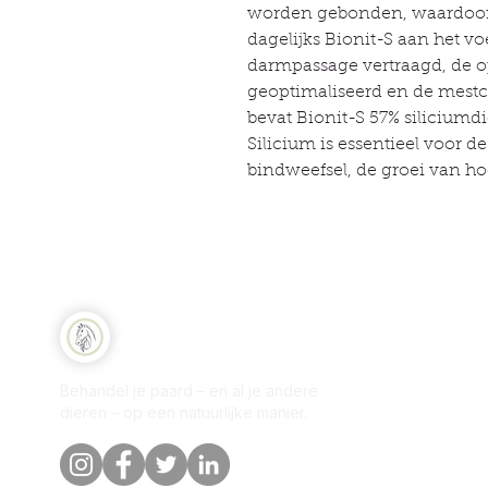
worden gebonden, waardoor d
dagelijks Bionit-S aan het vo
darmpassage vertraagd, de 
geoptimaliseerd en de mestc
bevat Bionit-S 57% siliciumd
Silicium is essentieel voor
bindweefsel, de groei van ho
Sne
Natuurlijk Paard
Win
Behandel je paard – en al je andere
Per
dieren – op een natuurlijke manier.
Onz
Blo