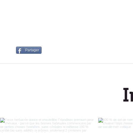
Kla
Partager
I