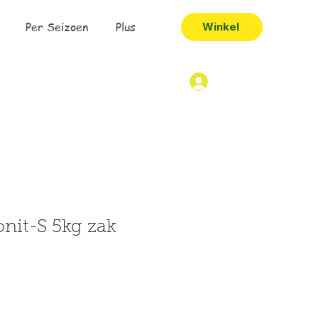
Per Seizoen
Plus
Winkel
onit-S 5kg zak
opprijs