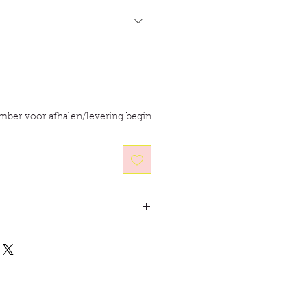
ember voor afhalen/levering begin
mineraal
met een groot
rijk aan alkalische mineralen en
e alkalische elementen
demp de
armen
zodat de darmflora
ioneren. Talrijke schadelijke
 zwavel en mycotoxines)