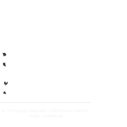
Onze belofte
Bezorging &
bestellingen
Blog
Privacybeleid
Klantenrecensies
Per dier
Paard
🐴
Hond
🐕
Kat
🐈
🐄 Koe
Gevogelte
🐓
Overig
🐐
© 2026 Equine Naturelle — Distributeur Frankrijk ·
België · Luxemburg