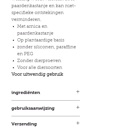
paardenkastanje en kan niet-
specifieke ontstekingen
verminderen.
Met arnica en
paardenkastanje
Op plantaardige basis
zonder siliconen, paraffine
en PEG
Zonder dierproeven
Voor alle diersoorten
Voor uitwendig gebruik
ingrediënten
Ingrediënten Water, glycerine,
gebruiksaanwijzing
arnica-extract, paardenkastanje-
extract, xanthaangom,
Masseer de gel op de betreffende
natriumbenzoaat, kaliumsorbaat.
Verzending
plekken in. Herhaal dit 2 tot 3 keer