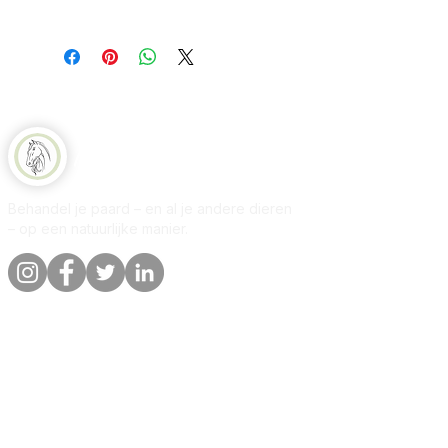
en laat een dun laagje op de vacht
Tussen 3 en 10 dagen
en huid achter.
Natuurlijk Paard
Behandel je paard – en al je andere dieren
– op een natuurlijke manier.
Snelle links
Informatie
Winkel
Over
Per dier
Contact