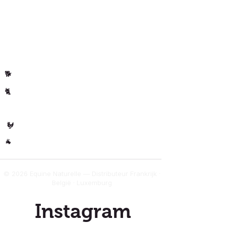
Privacybeleid
Klantenrecensies
Per dier
Paard
🐴
Hond
🐕
Kat
🐈
🐄 Koe
Gevogelte
🐓
Overig
🐐
© 2026 Equine Naturelle — Distributeur Frankrijk ·
België · Luxemburg
Instagram