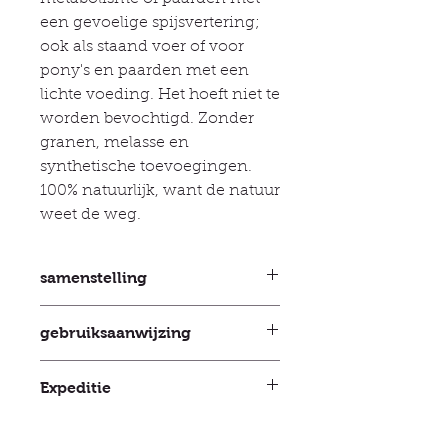
een gevoelige spijsvertering;
ook als staand voer of voor
pony's en paarden met een
lichte voeding. Het hoeft niet te
worden bevochtigd. Zonder
granen, melasse en
synthetische toevoegingen.
100% natuurlijk, want de natuur
weet de weg.
samenstelling
Analytische bestanddelen Ruw eiwit
gebruiksaanwijzing
9,2 %, ruw vet 2,4 %, ruwe celstof
26,8 %, ruwe as 7,5 % Suiker
Bij gebruik als voer raden wij 100 tot
(fructose, sucrose, glucose) 2,97 %,
Expeditie
300 g Hunsrücker Trift per maaltijd
fructanen 5,81 %, zetmeel 1,9 %
aan, afhankelijk van de grootte van
Mineralen Ca 0,56 %, P 0,22 %, Na
Verzending gepland tussen 5 en 10
het paard. Bij voeding uit een
0,05 %
dagen