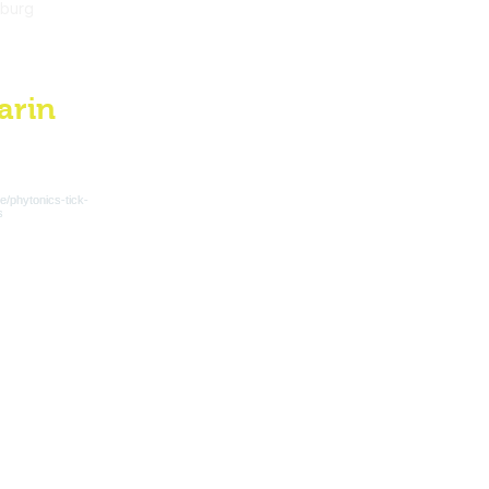
mburg
arin