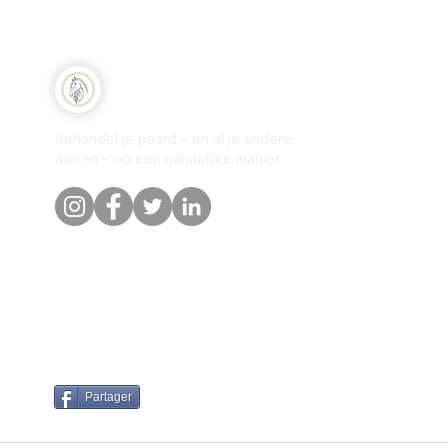
Sne
Natuurlijk Paard
Win
Behandel je paard – en al je andere
Per
dieren – op een natuurlijke manier.
Onz
Blo
Kla
Partager