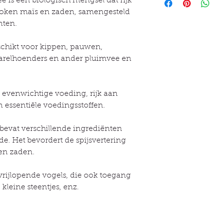
 is een biologisch mengsel dat rijk
Kip van 1,5 kg: 50 
Samenstelling Samens
roken maïs en zaden, samengesteld
gewicht op peil te 
zonnebloempitten*, 
nten.
gram extra voer per
lijnzaad*, hennepzaa
ongeveer 50 tot 60
oorsprong 100% bio
buitentemperatuur la
chikt voor kippen, pauwen,
extra voer per graad
arelhoenders en ander pluimvee en
Tip: dit is slechts 
voer kan per situati
dieren naar behoef
 evenwichtige voeding, rijk aan
en prestaties te gar
en essentiële voedingsstoffen.
Gebruik Vrijlopende
pluimvee als basisv
evat verschillende ingrediënten
kippen altijd toegan
. Het bevordert de spijsvertering
kunt u ze algen, bo
 en zaden.
hennepzaad of bio-c
van vitamines en mi
rijlopende vogels, die ook toegang
Biologisch korrelvo
kleine steentjes, enz.
aanvulling voor kip
groenvoer, insecten,