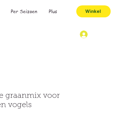
Per Seizoen
Plus
Winkel
e graanmix voor
n vogels
opprijs