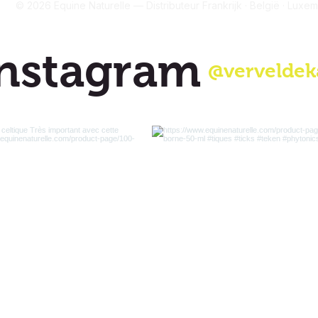
© 2026 Equine Naturelle — Distributeur Frankrijk · België · Luxe
nstagram
@verveldek