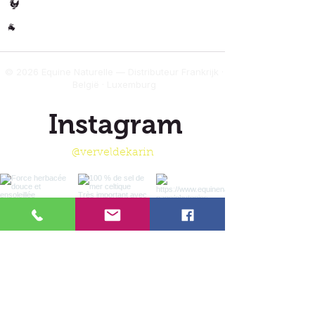
Gevogelte
🐓
Overig
🐐
© 2026 Equine Naturelle — Distributeur Frankrijk ·
België · Luxemburg
Instagram
@verveldekarin