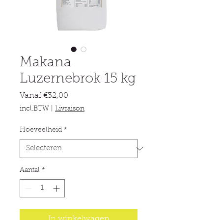
Makana
Luzernebrok 15 kg
Verkoopprijs
Vanaf
€32,00
incl.BTW
|
Livraison
Hoeveelheid
*
Aantal
*
In winkelwagen