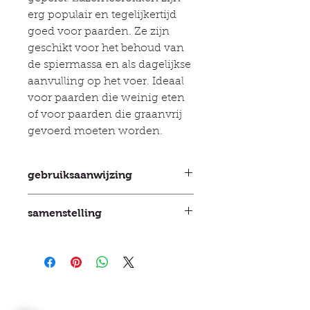
erg populair en tegelijkertijd
goed voor paarden. Ze zijn
geschikt voor het behoud van
de spiermassa en als dagelijkse
aanvulling op het voer. Ideaal
voor paarden die weinig eten
of voor paarden die graanvrij
gevoerd moeten worden.
gebruiksaanwijzing
300 - 500 g / dag per 100 kg
samenstelling
lichaamsgewicht van het paard.
Sport- en renpaarden: 500 - 800 g /
Met hete lucht gedroogde luzerne,
dag per 100 kg lichaamsgewicht
geperst tot pellets, natuurlijk, zonder
Voor paarden die moeite hebben
toevoegingen.
met kauwen, snel eten of weinig
Ruw eiwit 15,50% Ruw vet 2,50%
speeksel produceren, wordt
Ruwe celstof 24,00% Ruwe as
aangeraden om het voer te weken