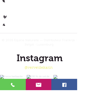
Kat
🐈
Mucuna pruriens
🐄 Koe
Verbetert de spiercoördinatie en
mobiliteit dankzij de productie van
Gevogelte
🐓
dopamine
Overig
Commiphora mukul
🐐
Ondersteunt de flexibiliteit en
gezondheid van spieren en
© 2026 Equine Naturelle — Distributeur Frankrijk ·
gewrichten, waardoor ongemak na
België · Luxemburg
het sporten wordt verminderd
Tinospora Cordifolia
Instagram
Versterkt het immuunsysteem en
helpt het lichaam weerbaarder te
worden, waardoor het herstel na
@verveldekarin
fysieke stress wordt bevorderd.
Curcuma longa
Ontstekingsremmende
eigenschappen die spierstijfheid en
pijn na het sporten helpen
verminderen
Bacopa Monnieri
Verbetert de cognitieve functie en