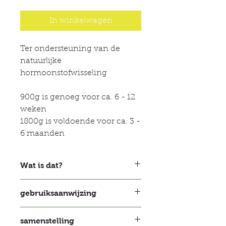
In winkelwagen
Ter ondersteuning van de
natuurlijke
hormoonstofwisseling
900g is genoeg voor ca. 6 - 12
weken
1800g is voldoende voor ca. 3 -
6 maanden
Wat is dat?
Okapi AdrenaCush forte is een
gebruiksaanwijzing
zorgvuldig samengesteld mengsel
van gemalen kruiden die de
Hoe lang moet ik OKAPI
hormoonhuishouding
samenstelling
AdrenaCush forte geven? OKAPI