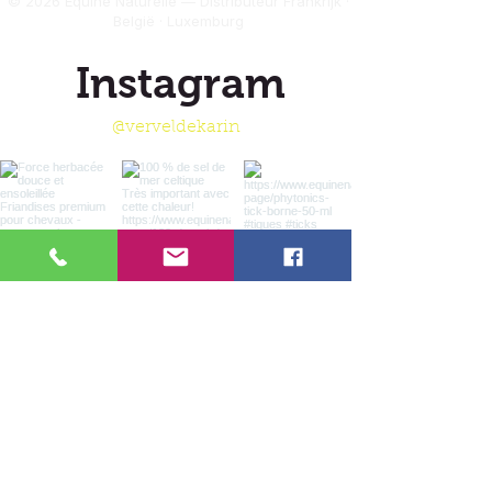
© 2026 Equine Naturelle — Distributeur Frankrijk ·
Bovendien is AdrenaCush forte
België · Luxemburg
geschikt voor paarden met een
dikke wintervacht, een vertraagde
Instagram
vachtwisseling of
gewichtsschommelingen. De
hoogwaardige ingrediënten van het
@verveldekarin
product bevorderen de natuurlijke
regulering van de stofwisseling.
Kan ik OKAPI AdrenaCush forte
combineren met andere producten?
AdrenaCush forte kan zonder
problemen worden gecombineerd
met andere producten om aan de
individuele behoeften van het paard
te voldoen. De hormonale balans
wordt niet alleen beïnvloed door
interne factoren, maar ook door
voeding en fokomstandigheden.
Voor extra ondersteuning van de
stofwisseling wordt aanbevolen om
OKAPI bittere kruiden en OKAPI