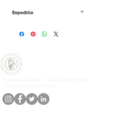
Expeditie
Tussen 3 en 5 dagen
Natuurlijk Paard
Behandel je paard – en al je andere dieren
– op een natuurlijke manier.
Snelle links
Informatie
Winkel
Over