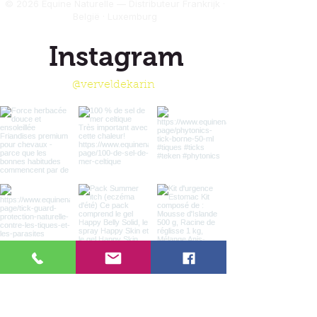
© 2026 Equine Naturelle — Distributeur Frankrijk ·
België · Luxemburg
Toediening
Dien dit product rechtstreeks in de
Instagram
mond toe met behulp van een
plastic spuit, eventueel verdund met
een beetje water. Vermijd
@verveldekarin
toediening tijdens de maaltijd,
omdat het product beter werkt
wanneer het door het slijmvlies
wordt opgenomen.
Als een dier het product niet lekker
vindt, kunnen de druppels op een
klein stukje snoepje worden
gegeven.
Behandelingsduur
In een acute situatie is de
behandelingsduur relatief kort. Deze
kan variëren van enkele dagen tot 3
weken. Als er verbetering optreedt,
ga dan nog enkele dagen door met