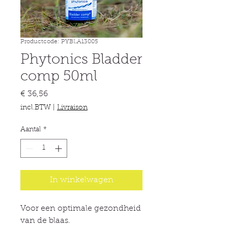
Productcode: PYBLA13005
Phytonics Bladder
comp 50ml
Prijs
€ 36,56
incl.BTW
|
Livraison
Aantal
*
In winkelwagen
Voor een optimale gezondheid
van de blaas.