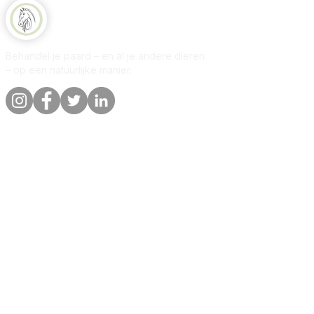
Natuurlijk Paard
Behandel je paard – en al je andere dieren
– op een natuurlijke manier.
Snelle links
Informatie
Winkel
Over
Per dier
Contact
Onze belofte
Bezorging &
bestellingen
Blog
Privacybeleid
Klantenrecensies