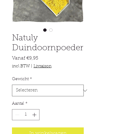
Natuly
Duindoornpoeder
Verkoopprijs
Vanaf
€9,95
incl.BTW
|
Livraison
Gewicht
*
Aantal
*
In winkelwagen