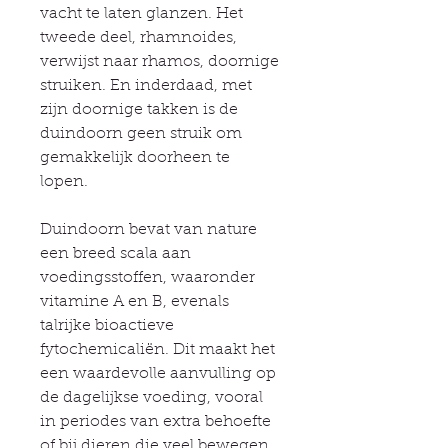
vacht te laten glanzen. Het
tweede deel, rhamnoides,
verwijst naar rhamos, doornige
struiken. En inderdaad, met
zijn doornige takken is de
duindoorn geen struik om
gemakkelijk doorheen te
lopen.
Duindoorn bevat van nature
een breed scala aan
voedingsstoffen, waaronder
vitamine A en B, evenals
talrijke bioactieve
fytochemicaliën. Dit maakt het
een waardevolle aanvulling op
de dagelijkse voeding, vooral
in periodes van extra behoefte
of bij dieren die veel bewegen