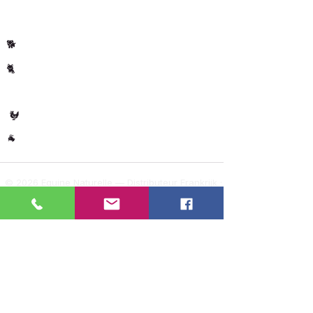
Per dier
Paard
🐴
Hond
🐕
Kat
🐈
🐄 Koe
Gevogelte
🐓
Overig
🐐
© 2026 Equine Naturelle — Distributeur Frankrijk ·
België · Luxemburg
Instagram
@verveldekarin