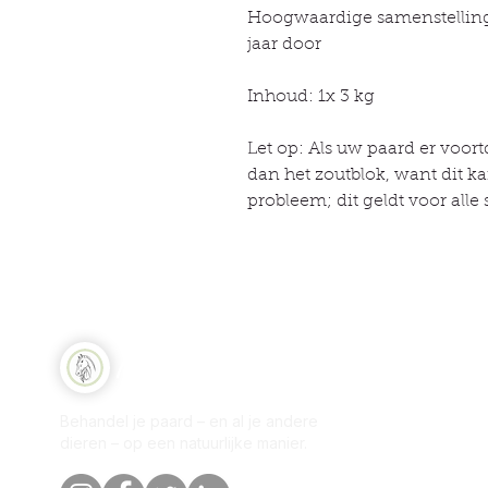
Hoogwaardige samenstelling 
jaar door
Inhoud: 1x 3 kg
Let op: Als uw paard er voort
dan het zoutblok, want dit 
probleem; dit geldt voor alle
Sne
Natuurlijk Paard
Win
Behandel je paard – en al je andere
Per
dieren – op een natuurlijke manier.
Onz