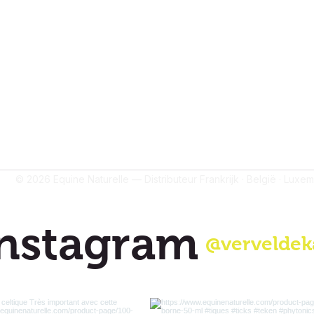
Privacybeleid
g
ntenrecensies
© 2026 Equine Naturelle — Distributeur Frankrijk · België · Luxe
nstagram
@verveldek