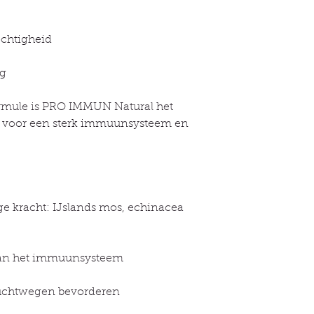
ochtigheid
ng
rmule is PRO IMMUN Natural het
uze voor een sterk immuunsysteem en
e kracht: IJslands mos, echinacea
van het immuunsysteem
luchtwegen bevorderen