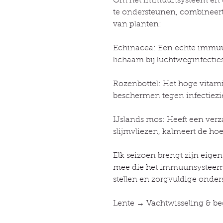
Om het immuunsysteem en de
te ondersteunen, combineer
van planten:
Echinacea: Een echte immuu
lichaam bij luchtweginfectie
Rozenbottel: Het hoge vitami
beschermen tegen infectiezi
IJslands mos: Heeft een ver
slijmvliezen, kalmeert de ho
Elk seizoen brengt zijn eige
mee die het immuunsysteem v
stellen en zorgvuldige onder
Lente → Vachtwisseling & b