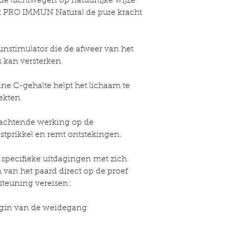
 luchtwegen op natuurlijke wijze
mangaan in de vorm
t PRO IMMUN Natural de pure kracht
145 mg zink in de v
mg jodium in de vo
korrelvorm (gecoat, 
in de vorm van gegr
nstimulator die de afweer van het
kobalt(II)carbonaat 
s kan versterken.
vorm van gegranulee
(3b802).
ne C-gehalte helpt het lichaam te
ekten.
zachtende werking op de
estprikkel en remt ontstekingen.
n specifieke uitdagingen met zich
an het paard direct op de proef
steuning vereisen:
egin van de weidegang