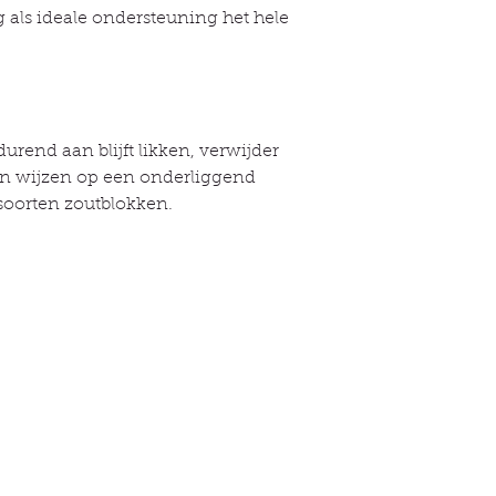
als ideale ondersteuning het hele
durend aan blijft likken, verwijder
kan wijzen op een onderliggend
 soorten zoutblokken.
lle links
Informatie
Over
kel
Contact
 dier
Bezorging & bestellingen
e belofte