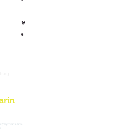
🐄 Koe
Gevogelte
🐓
Overig
🐐
mburg
arin