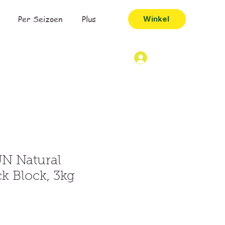
Per Seizoen
Plus
Winkel
N Natural
ck Block, 3kg