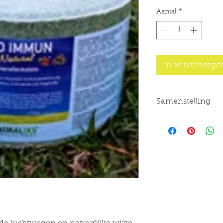
Aantal
*
In winkelwage
Samenstelling
Analytische bestand
37,8 % natrium, 0,4
0,25 % fosfor
Samenstelling: natr
dicalciumfosfaat, 
planten in poedervo
rozenbottel).
Voedingsadditieven 
van ijzer(II)sulfaat