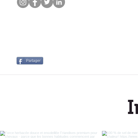
Blo
Kla
Partager
I