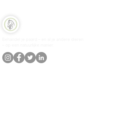
Natuurlijk Paard
Behandel je paard – en al je andere dieren
– op een natuurlijke manier.
Snelle links
Informatie
Winkel
Over
Per dier
Contact
Onze belofte
Bezorging &
bestellingen
Blog
Privacybeleid
Klantenrecensies