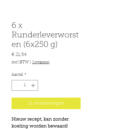
6 x
Runderleverworst
en (6x250 g)
Prijs
€ 21,54
incl.BTW
|
Livraison
Aantal
*
In winkelwagen
Nieuw recept, kan zonder
koeling worden bewaard!