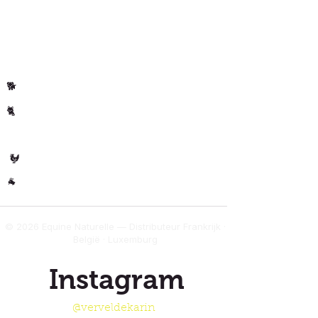
Per dier
Paard
🐴
Hond
🐕
Kat
🐈
🐄 Koe
Gevogelte
🐓
Overig
🐐
© 2026 Equine Naturelle — Distributeur Frankrijk ·
België · Luxemburg
Instagram
@verveldekarin