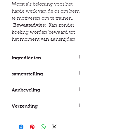
Worst als beloning voor het
harde werk van de os om hem
te motiveren om te trainen.
Bewaaradvies:
Kan zonder
koeling worden bewaard tot
het moment van aansnijden.
ingrediënten
Analytische bestanddelen: Ruw
samenstelling
eiwit 11,7%, ruw vet 5,6%, ruwe as
1,7%, ruwe celstof 0,4%, vocht 77,8%
71% rundvlees (25% lever, long,
Mineralen: Ca 0,12%, P 0,23%
Aanbeveling
vlees, nier, uier), 27% bouillon,
mineralen
Om te belonen, te motiveren en de
Verzending
acceptatie van voer te verbeteren.
Trek de gegeven hoeveelheid af
tussen 3 en 10 dagen
van de dagelijkse portie.