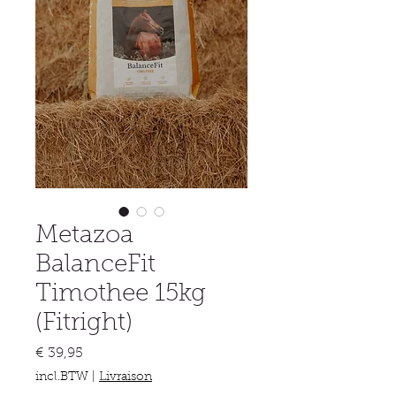
Metazoa
BalanceFit
Timothee 15kg
(Fitright)
Prijs
€ 39,95
incl.BTW
|
Livraison