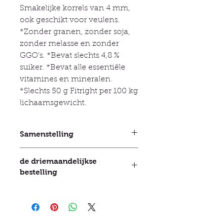
Smakelijke korrels van 4 mm,
ook geschikt voor veulens.
*Zonder granen, zonder soja,
zonder melasse en zonder
GGO's. *Bevat slechts 4,8 %
suiker. *Bevat alle essentiële
vitamines en mineralen.
*Slechts 50 g Fitright per 100 kg
lichaamsgewicht.
Samenstelling
Grondstoffen
Timothee Mengsel
de driemaandelijkse
van vitamines en mineralen
bestelling
Calciumcarbonaat Lijnzaad Zout
Voedingsanalyse
Inhoud% /
Dit systeem werkt heel goed. Het is
Hoeveelheid per kilogram Ruwe
bijna onmogelijk om zakken voer
eiwitten 11,3% / 113 g Ruwe vetten
van 20 kg te versturen, omdat de
5,1% / 51 g Ruwe vezels 22,2% / 222