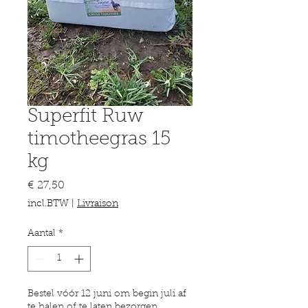
Superfit Ruw
timotheegras 15
kg
Prijs
€ 27,50
incl.BTW
|
Livraison
Aantal
*
Bestel vóór 12 juni om begin juli af
te halen of te laten bezorgen.