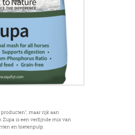
Extra kruiden
goedkoopst is, maar
Zonder balancer
Villeneuve sur Lot, 
zonder luzerne
Périgord of een and
Zonder melasse
een straal van 50-60
Zonder haver
meerdere bestellinge
Eiwit +10%.
worden de 30 euro 
Geschikt voor:
Vervolgens spreken w
Magere paarden
ophalen.
dikke paarden
Als u geïnteresseerd
Verminderde energi
plaatsen, neem dan 
Snel herstel
mailadres equinenat
Lever-/nierinsuffici
de 12e (de maand vó
Spijsverteringsstoor
op de website.
jonge paarden
Als u ver van mij v
oudere paarden
leuke dag van door 
20 kg (standaard)
is maar 4 keer per j
Gebruiken
bestelling met een 
Alleen in droge vorm
zal de bestelling op
roducten", maar rijk aan
te worden vervoerd.
n Zupa is een verfijnde mix van
afhankelijk van uw 
anten en bietenpulp.
de pallet.