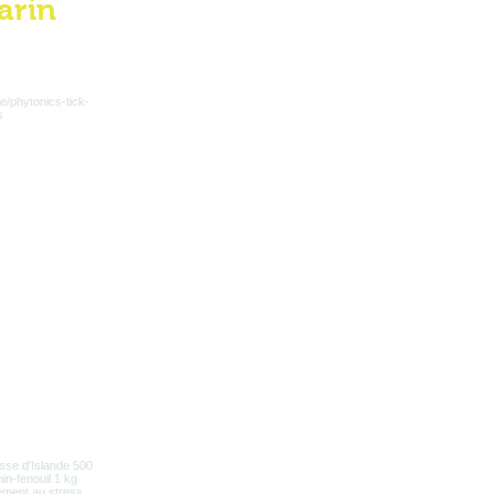
arin
aarden zijn jaargemiddelden