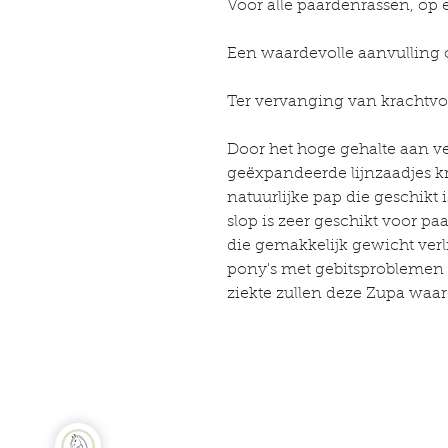
Voor alle paardenrassen, op el
Een waardevolle aanvulling o
Ter vervanging van krachtvo
Door het hoge gehalte aan ve
geëxpandeerde lijnzaadjes k
natuurlijke pap die geschikt 
slop is zeer geschikt voor pa
die gemakkelijk gewicht ver
pony's met gebitsproblemen 
ziekte zullen deze Zupa waa
Sne
Natuurlijk Paard