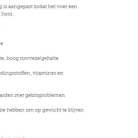
Ik hoop u snel te zi
 is aangepast zodat het voer een
Groeten Karin van E
 hooi.
4745, route de Cour
47210 Montaut
equinenaturelle@gm
n
www.equinenaturel
06-47529285
ee
lte, hoog ruwvezelgehalte
dingsstoffen, vitamines en
aarden met gebitsproblemen
ite hebben om op gewicht te blijven