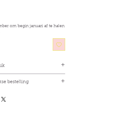
mber om begin januari af te halen
.
uik
s
se bestelling
eel goed. Het is bijna onmogelijk
20 kg te versturen, omdat de
d
oog zijn. Met een kleine
nel wat u nodig heeft voor uw
anden en ja, ik heb ook zakken
et veel.
 bij mij ophalen, wat het