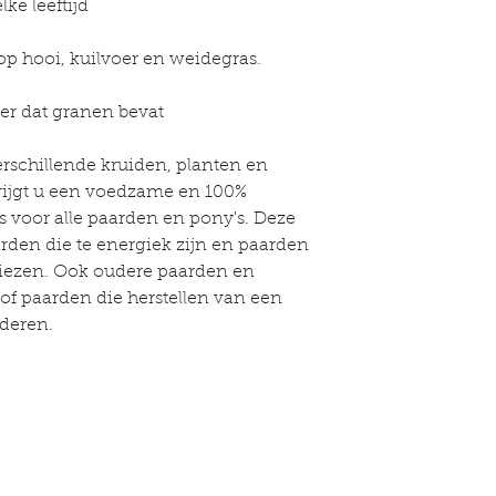
ke leeftijd
Zupa bevat geen to
mineralen. Het kan
balancer aan de voe
p hooi, kuilvoer en weidegras.
BEREIDINGSMET
Giet 1 deel voedsel i
er dat granen bevat
voldoende weken:
Koud water: minima
rschillende kruiden, planten en
Warm water: minim
rijgt u een voedzame en 100%
Wij raden aan om d
is voor alle paarden en pony's. Deze
en 's avonds voor d
de winter en het voo
arden die te energiek zijn en paarden
laten weken voordat
liezen. Ook oudere paarden en
product aantast. Tij
of paarden die herstellen van een
het het beste om be
rderen.
voeren. Laat de ber
staan om gisting of
Als aanvulling op ho
100-200g Zupa (= 6
lle links
Informatie