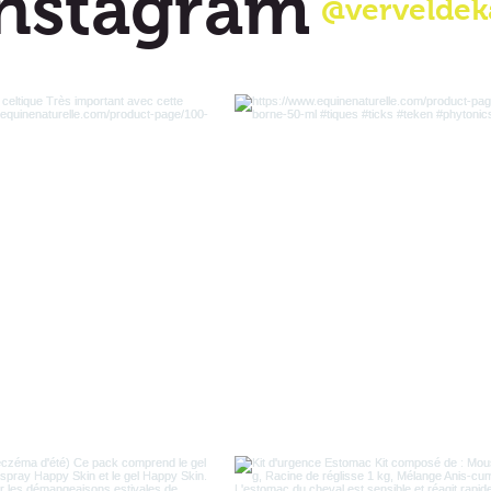
nstagram
@verveldek
De geanalyseerde w