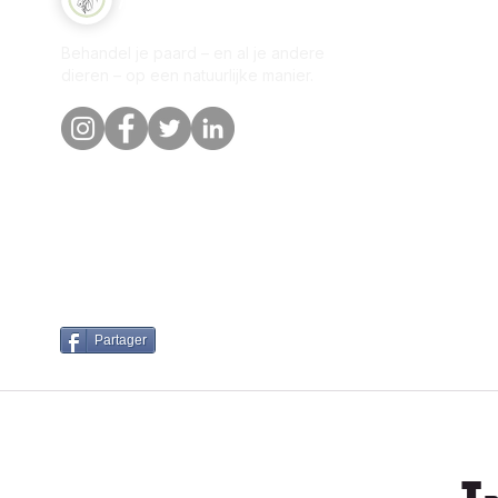
Win
Behandel je paard – en al je andere
Per
dieren – op een natuurlijke manier.
Onz
Blo
Kla
Partager