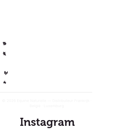
Privacybeleid
Klantenrecensies
Per dier
Paard
🐴
Hond
🐕
Kat
🐈
🐄 Koe
Gevogelte
🐓
Overig
🐐
© 2026 Equine Naturelle — Distributeur Frankrijk ·
België · Luxemburg
Instagram