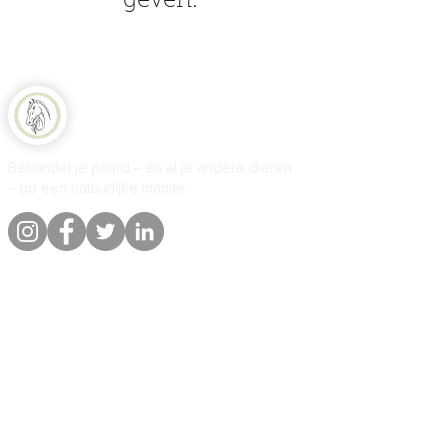
geven.
Natuurlijk Paard
Behandel je paard – en al je andere dieren
– op een natuurlijke manier.
Snelle links
Informatie
Winkel
Over
Per dier
Contact
Onze belofte
Bezorging &
bestellingen
Blog