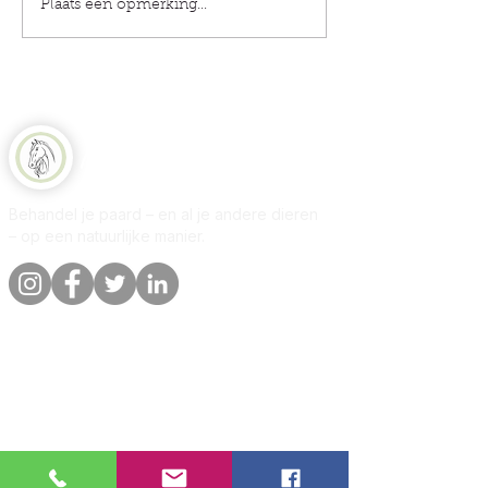
Plaats een opmerking...
Natuurlijk Paard
Behandel je paard – en al je andere dieren
– op een natuurlijke manier.
Snelle links
Informatie
Winkel
Over
Per dier
Contact
Onze belofte
Bezorging &