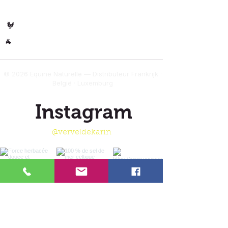
🐄 Koe
Gevogelte
🐓
Overig
🐐
© 2026 Equine Naturelle — Distributeur Frankrijk ·
België · Luxemburg
Instagram
@verveldekarin