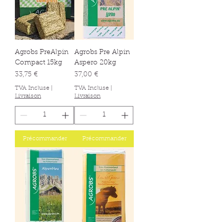
Agrobs PreAlpin
Agrobs Pre Alpin
Compact 15kg
Aspero 20kg
Prix
Prix
33,75 €
37,00 €
TVA Incluse
|
TVA Incluse
|
Livraison
Livraison
Précommander
Précommander