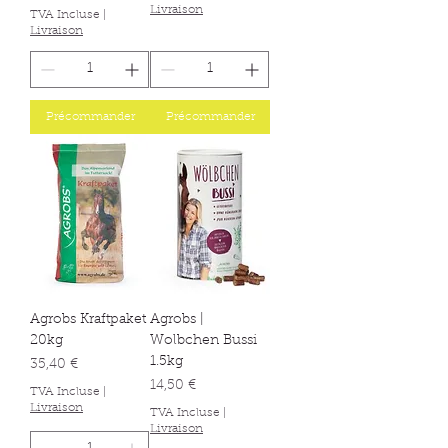
Livraison
TVA Incluse
|
Livraison
Précommander
Précommander
Agrobs Kraftpaket
Agrobs |
20kg
Wolbchen Bussi
1.5kg
Prix
35,40 €
Prix
14,50 €
TVA Incluse
|
Livraison
TVA Incluse
|
Livraison