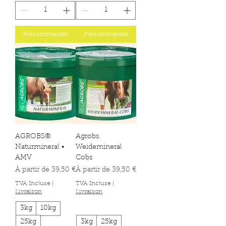
Précommander
Précommander
AGROBS®
Agrobs
Naturmineral •
Weidemineral
AMV
Cobs
Prix promotionnel
Prix promotionnel
À partir de
39,50 €
À partir de
39,50 €
TVA Incluse
|
TVA Incluse
|
Livraison
Livraison
3kg
10kg
25kg
3kg
25kg