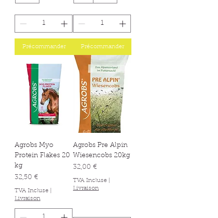
Précommander
Précommander
Agrobs Myo
Agrobs Pre Alpin
Protein Flakes 20
Wiesencobs 20kg
kg
Prix
32,00 €
Prix
32,50 €
TVA Incluse
|
Livraison
TVA Incluse
|
Livraison