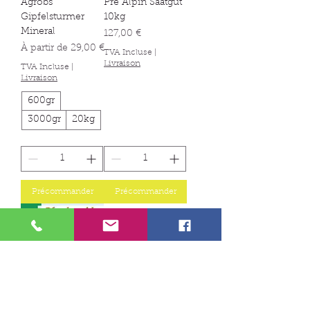
Agrobs
Pre Alpin Saatgut
Gipfelsturmer
10kg
Mineral
Prix
127,00 €
Prix promotionnel
À partir de
29,00 €
TVA Incluse
|
Livraison
TVA Incluse
|
Livraison
600gr
3000gr
20kg
Précommander
Précommander