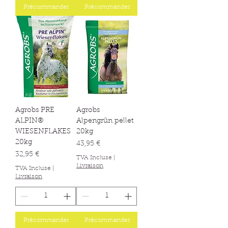
Précommander
Précommander
Agrobs PRE
Agrobs
ALPIN®
Alpengrün pellet
WIESENFLAKES
20kg
20kg
Prix
43,95 €
Prix
32,95 €
TVA Incluse
|
Livraison
TVA Incluse
|
Livraison
Précommander
Précommander