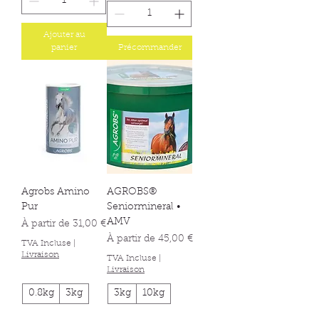
Ajouter au
panier
Précommander
Agrobs Amino
AGROBS®
Pur
Seniormineral •
AMV
Prix promotionnel
À partir de
31,00 €
Prix promotionnel
À partir de
45,00 €
TVA Incluse
|
Livraison
TVA Incluse
|
Livraison
0.8kg
3kg
3kg
10kg