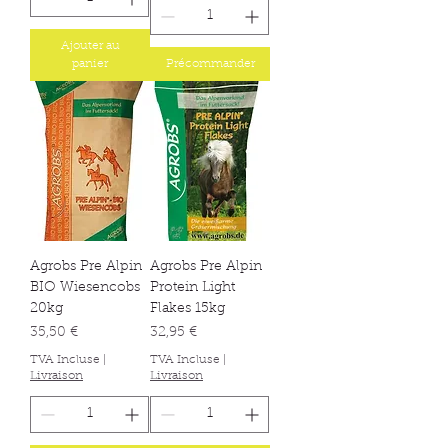
Ajouter au
panier
Précommander
Agrobs Pre Alpin
Agrobs Pre Alpin
BIO Wiesencobs
Protein Light
20kg
Flakes 15kg
Prix
Prix
35,50 €
32,95 €
TVA Incluse
|
TVA Incluse
|
Livraison
Livraison