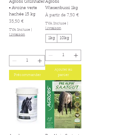
Agrobs Grünhafer
Agrobs
• Avoine verte
Wiesenbussi 1kg
hachée 15 kg
Prix promotionnel
À partir de
7,50 €
Prix
35,50 €
TVA Incluse
|
Livraison
TVA Incluse
|
Livraison
1kg
10kg
Ajouter au
Précommander
panier