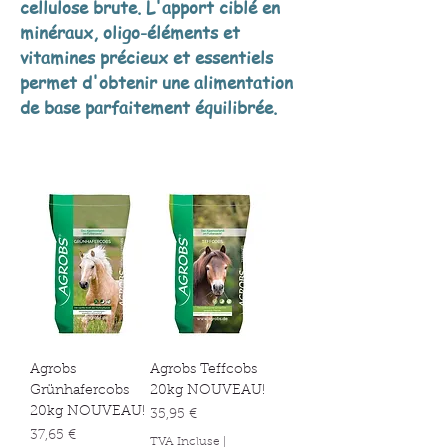
cellulose brute. L'apport ciblé en
minéraux, oligo-éléments et
vitamines précieux et essentiels
permet d'obtenir une alimentation
de base parfaitement équilibrée.
Agrobs
Agrobs Teffcobs
Grünhafercobs
20kg NOUVEAU!
20kg NOUVEAU!
Prix
35,95 €
Prix
37,65 €
TVA Incluse
|