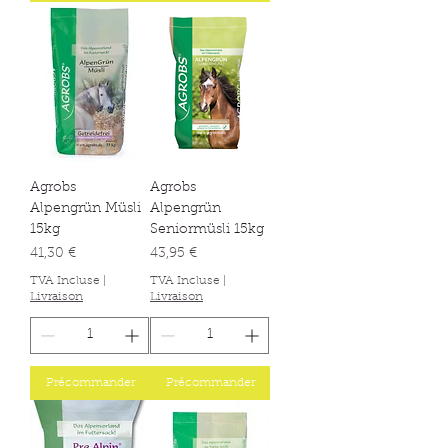
Agrobs
Agrobs
Alpengrün Müsli
Alpengrün
15kg
Seniormüsli 15kg
Prix
Prix
41,30 €
43,95 €
TVA Incluse
|
TVA Incluse
|
Livraison
Livraison
Précommander
Précommander