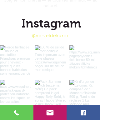
Soigner ton cheval — et tous tes animaux — au
naturel.
Instagram
@verveldekarin