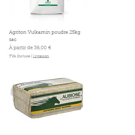
Agriton Vulkamin poudre 25kg
sac
Prix promotionnel
À partir de
36,00 €
TVA Incluse
|
Livraison