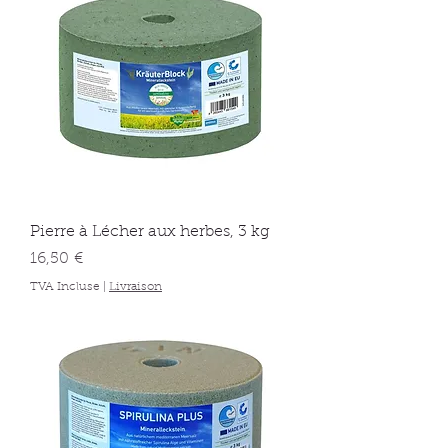
Pierre à Lécher aux herbes, 3 kg
Prix
16,50 €
TVA Incluse
|
Livraison