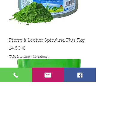
Pierre à Lécher Spirulina Plus 3kg
Prix
14,50 €
TVA Incluse
|
Livraison