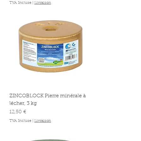
TVA Incluse
|
Livraison
ZINCOBLOCK Pierre minérale à
lécher, 3 kg
Prix
12,50 €
TVA Incluse
|
Livraison