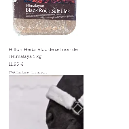
Hilton Herbs Bloc de sel noir de
l'Himalaya 1 kg
Prix
11,95 €
TVA Incluse
|
Livraison