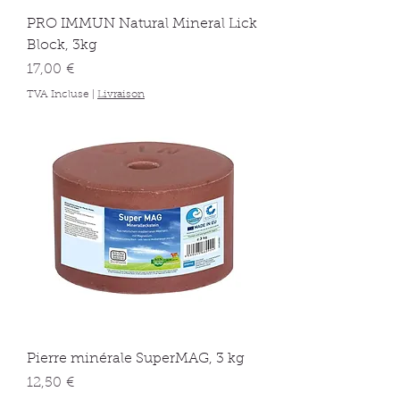
PRO IMMUN Natural Mineral Lick
Block, 3kg
Prix
17,00 €
TVA Incluse
|
Livraison
Pierre minérale SuperMAG, 3 kg
Prix
12,50 €