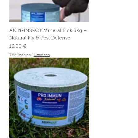
ANTI-INSECT Mineral Lick 3kg –
Natural Fly & Pest Defense
Prix
16,00 €
TVA Incluse
|
Livraison