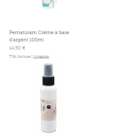
Pernaturam Crème à base
d'argent 100ml
Prix
14,50 €
TVA Incluse
|
Livraison