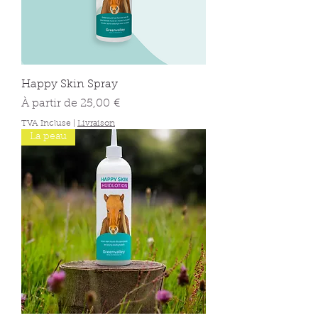
Happy Skin Spray
Prix promotionnel
À partir de
25,00 €
TVA Incluse
|
Livraison
La peau