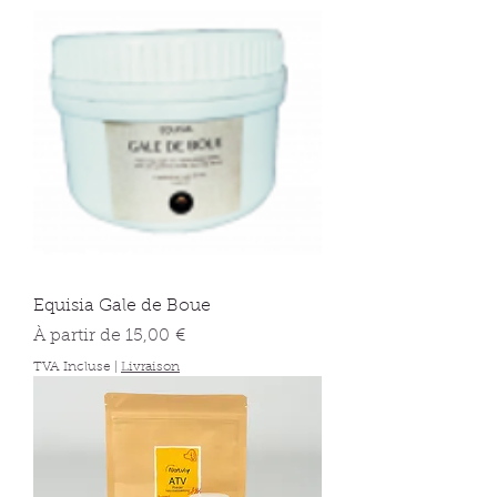
Equisia Gale de Boue
Prix promotionnel
À partir de
15,00 €
TVA Incluse
|
Livraison