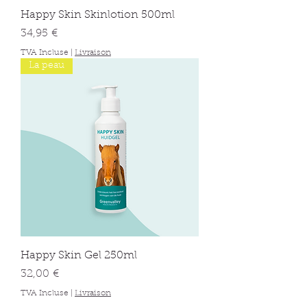
Happy Skin Skinlotion 500ml
Prix
34,95 €
TVA Incluse
|
Livraison
La peau
Happy Skin Gel 250ml
Prix
32,00 €
TVA Incluse
|
Livraison