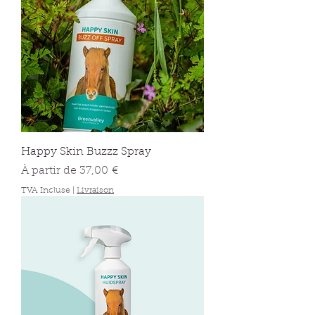
Happy Skin Buzzz Spray
Prix promotionnel
À partir de
37,00 €
TVA Incluse
|
Livraison