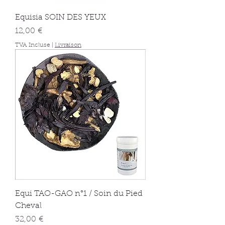
Equisia SOIN DES YEUX
Prix
12,00 €
TVA Incluse
|
Livraison
Equi TAO-GAO n°1 / Soin du Pied
Cheval
Prix
32,00 €