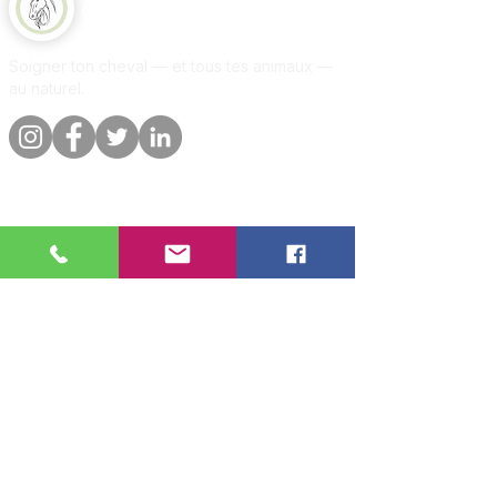
Equine Naturelle
Soigner ton cheval — et tous tes animaux —
au naturel.
Liens rapides
Informations
Boutique
A propos
Par animal
Contact
Notre promesse
Livraison &
commandes
Blog
Politique de
Avis clients
confidentialite