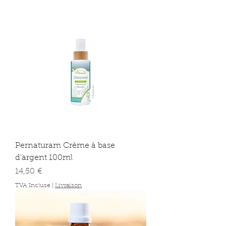
Pernaturam Crème à base
d'argent 100ml
Prix
14,50 €
TVA Incluse
|
Livraison