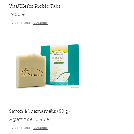
Vital'Herbs Probio'Tabs
Prix
19,50 €
TVA Incluse
|
Livraison
Savon à l'hamamélis (80 g)
Prix promotionnel
À partir de
13,95 €
TVA Incluse
|
Livraison