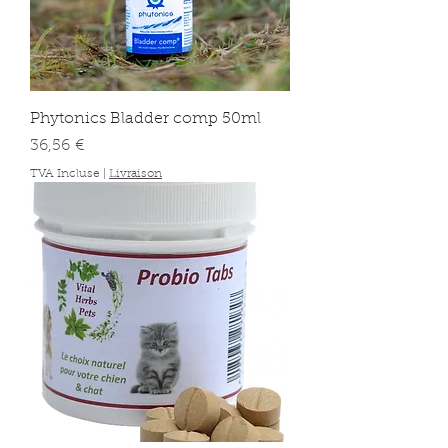
Phytonics Bladder comp 50ml
Prix
36,56 €
TVA Incluse
|
Livraison