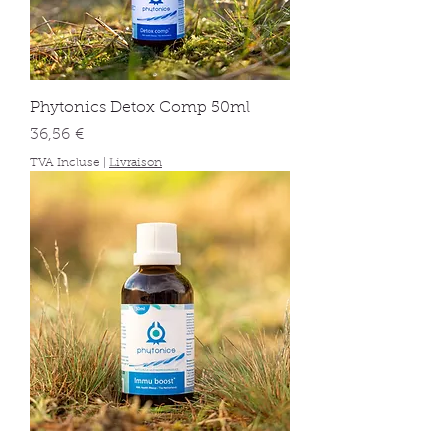
Phytonics Detox Comp 50ml
Prix
36,56 €
TVA Incluse
|
Livraison