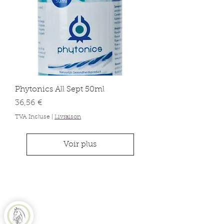
Phytonics All Sept 50ml
Prix
36,56 €
TVA Incluse
|
Livraison
Voir plus
Equine Naturelle