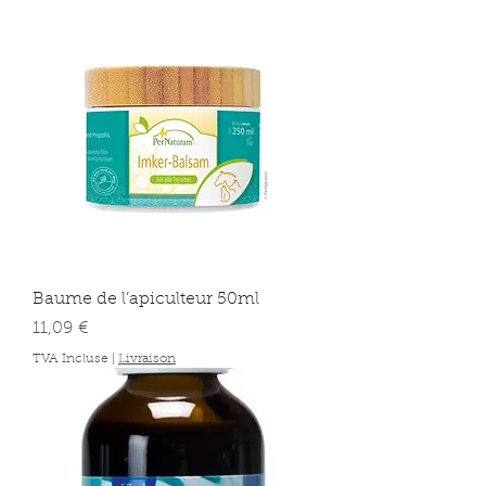
Baume de l’apiculteur 50ml
Prix
11,09 €
TVA Incluse
|
Livraison