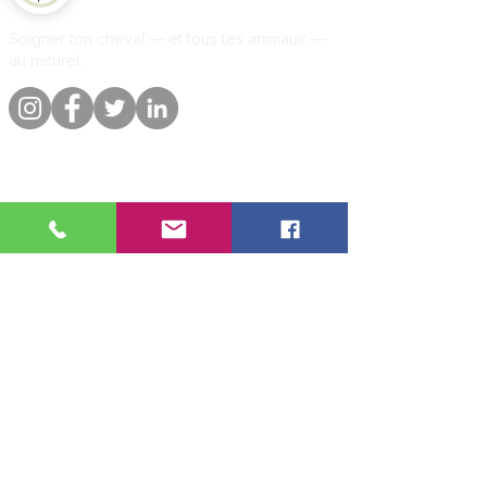
Soigner ton cheval — et tous tes animaux —
au naturel.
Liens rapides
Informations
Boutique
A propos
Par animal
Contact
Notre promesse
Livraison &
commandes
Blog
Politique de
Avis clients
confidentialite
Par animal