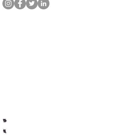
Liens rapides
Informations
Boutique
A propos
Par animal
Contact
Notre promesse
Livraison &
commandes
Blog
Politique de
Avis clients
confidentialite
Par animal
Cheval
🐴
Chiens
🐕
Chats
🐈