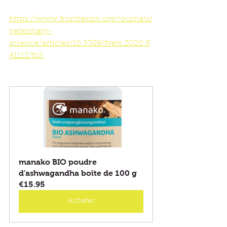
https://www.frontiersin.org/journals/
veterinary-
science/articles/10.3389/fvets.2020.5
41112/full
manako BIO poudre 
d'ashwagandha boîte de 100 g
€15.95
Acheter