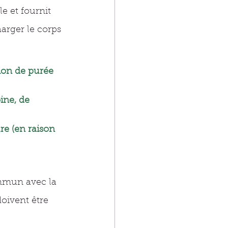
e et fournit 
arger le corps 
ion de purée 
ine, de 
re (en raison 
mmun avec la 
oivent être 