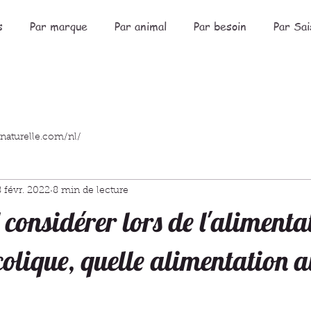
s
Par marque
Par animal
Par besoin
Par Sai
naturelle.com/nl/
8 févr. 2022
8 min de lecture
 considérer lors de l'alimenta
colique, quelle alimentation a