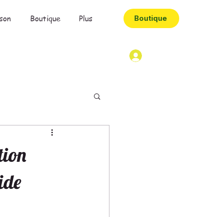
son
Boutique
Plus
Boutique
tion
ide