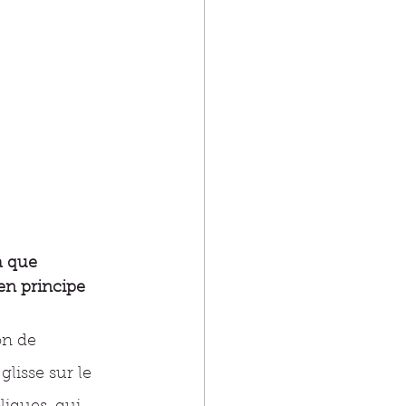
à que 
en principe 
on de 
glisse sur le 