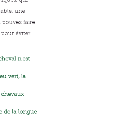
liques, qui 
sable, une 
 pouvez faire 
pour éviter 
cheval n'est 
u vert, la 
s chevaux 
e de la longue 