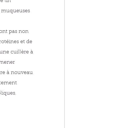
 lin 
es muqueuses 
sont pas non 
rotéines et de 
une cuillère à 
amener 
être à nouveau 
rtement 
liques. 
 