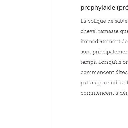
prophylaxie (pré
La colique de sable 
cheval ramasse quel
immédiatement de co
sont principalement
temps. Lorsqu'ils on
commencent directe
pâturages érodés : 
commencent à dérac