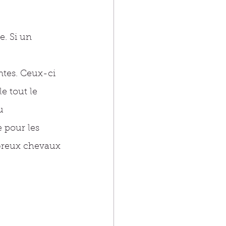
e. Si un 
 
ntes. Ceux-ci 
e tout le 
u 
 pour les 
mbreux chevaux 