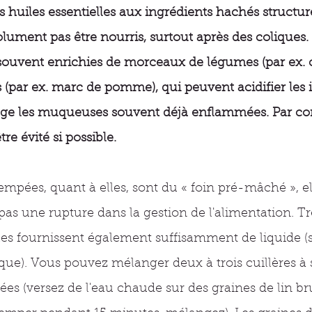
s huiles essentielles aux ingrédients hachés structuré
lument pas être nourris, surtout après des coliques.
souvent enrichies de morceaux de légumes (par ex. c
s (par ex. marc de pomme), qui peuvent acidifier les i
ntage les muqueuses souvent déjà enflammées. Par co
re évité si possible. 
rempées, quant à elles, sont du « foin pré-mâché », el
pas une rupture dans la gestion de l'alimentation. 
les fournissent également suffisamment de liquide (s
ique). Vous pouvez mélanger deux à trois cuillères à
lées (versez de l'eau chaude sur des graines de lin br