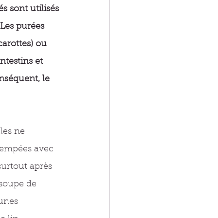
s sont utilisés 
 Les purées 
arottes) ou 
ntestins et 
nséquent, le 
les ne 
Trempées avec 
urtout après 
 soupe de 
unes 