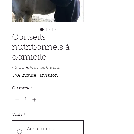
Conseils
nutritionnels à
domicile
Prix
45,00 €
tous les 6 mois
TVA Incluse
|
Livraison
Quantité
*
Tarifs
*
Achat unique