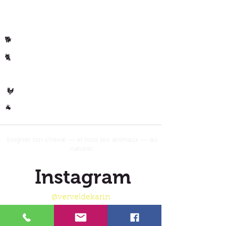
Par animal
Cheval
🐴
Chiens
🐕
Chats
🐈
🐄 Les
Vaches
Volaille
🐓
Autres
🐐
Soigner ton cheval — et tous tes animaux — au
naturel.
Instagram
@verveldekarin