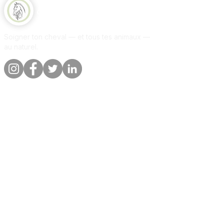
Equine Naturelle
Soigner ton cheval — et tous tes animaux —
au naturel.
Liens rapides
Informations
Boutique
A propos
Par animal
Contact
Notre promesse
Livraison &
commandes
Blog
Politique de
Avis clients
confidentialite