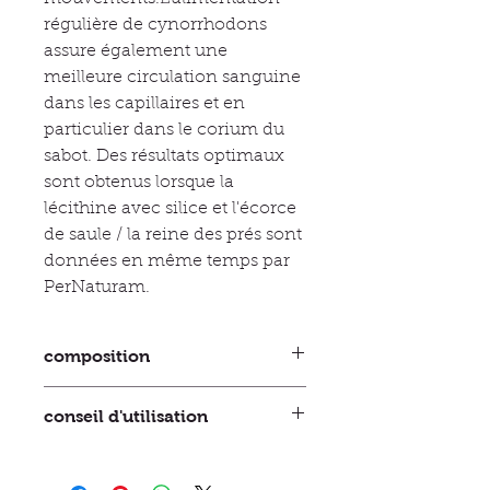
régulière de cynorrhodons
assure également une
meilleure circulation sanguine
dans les capillaires et en
particulier dans le corium du
sabot. Des résultats optimaux
sont obtenus lorsque la
lécithine avec silice et l'écorce
de saule / la reine des prés sont
données en même temps par
PerNaturam.
composition
Ingrédients
conseil d'utilisation
Composants analytiquesCellulose
brute 38,1 %
En fonction de la taille du cheval,
MinerauxCalcium 0,61%, phosphore
mélangez quotidiennement une
0,16%, sodium 0,01%