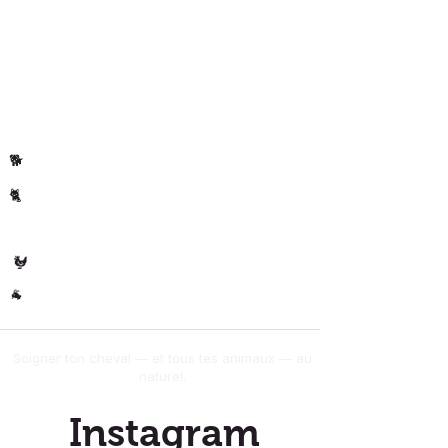
Politique de
Avis clients
confidentialite
Par animal
Cheval
🐴
Chiens
🐕
Chats
🐈
🐄 Les
Vaches
Volaille
🐓
Autres
🐐
Soigner ton cheval — et tous tes animaux — au
naturel.
Instagram