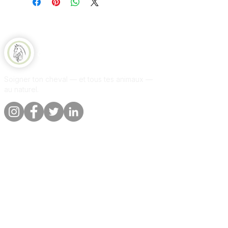
cuillère à soupe à une poignée
Composition
d'églantier dans l'alimentation, ou
100% fruit d'églantier, broyé.
donnez-en quelques-unes en
récompense.
Equine Naturelle
Soigner ton cheval — et tous tes animaux —
au naturel.
Liens rapides
Informations
Boutique
A propos
Par animal
Contact
Notre promesse
Livraison &
commandes
Blog