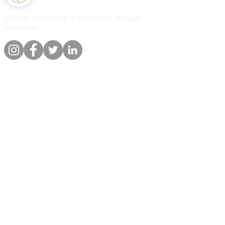
répartit dans l’œil. Si votre cheval
Soigner ton cheval — et tous tes animaux —
n'est pas à l'aise, passez la
au naturel.
compresse sur la paupière en
mouillant les cils. Le produit sera
tout autant absorbé.
Liens rapides
Informations
Boutique
A propos
Par animal
Contact
Notre promesse
Livraison &
commandes
Blog
Politique de
Avis clients
confidentialite
Par animal