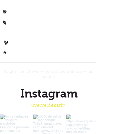
Cheval
🐴
Chiens
🐕
Chats
🐈
🐄 Les
Vaches
Volaille
🐓
Autres
🐐
Soigner ton cheval — et tous tes animaux — au
naturel.
Instagram
@verveldekarin