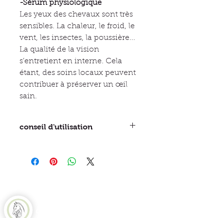
-Sérum physiologique
Les yeux des chevaux sont très
sensibles. La chaleur, le froid, le
vent, les insectes, la poussière...
La qualité de la vision
s’entretient en interne. Cela
étant, des soins locaux peuvent
contribuer à préserver un œil
sain.
conseil d'utilisation
Lave l’œil des poussières ou petits
corps étrangers. Ses propriétés anti-
inflammatoires et rafraichissantes
permettent de soulager l’œil. A
appliquer avec une compresse
stérile très imbibée de produit,
Equine Naturelle
essorer la compresse dans le coin
de l’œil afin que le produit soit bien