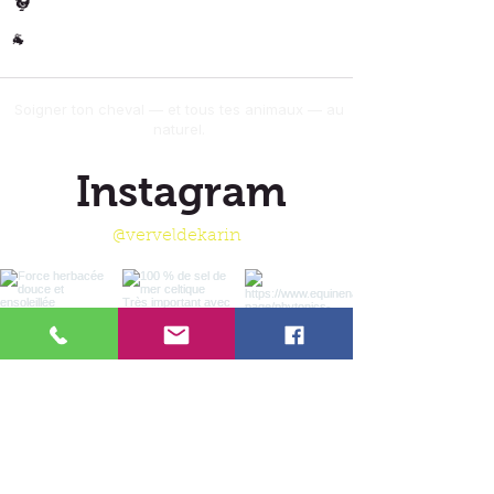
Volaille
🐓
Autres
🐐
Soigner ton cheval — et tous tes animaux — au
naturel.
Instagram
@verveldekarin