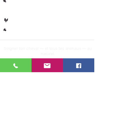
Chats
🐈
🐄 Les
Vaches
Volaille
🐓
Autres
🐐
Soigner ton cheval — et tous tes animaux — au
naturel.
Instagram
@verveldekarin