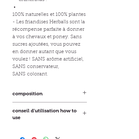
100% naturelles et 100% plantes
- Les friandises Herballs sont la
récompense parfaite à donner
à vos chevaux et poney. Sans
sucres ajoutées, vous pouvez
en donner autant que vous
voulez ! SANS arôme artificiel,
SANS conservateur,
SANS colorant.
composition
Ail
conseil d'utilisation how to
Menthe
use
Origan
Romarin
Donner en récompense ou pour
Luzerne
faire des étirements
Graine de lin