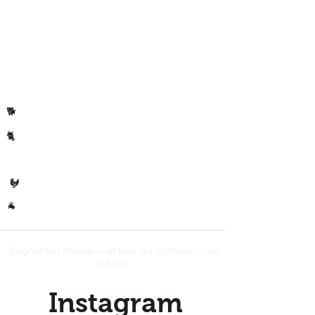
Politique de
Avis clients
confidentialite
Par animal
Cheval
🐴
Chiens
🐕
Chats
🐈
🐄 Les
Vaches
Volaille
🐓
Autres
🐐
Soigner ton cheval — et tous tes animaux — au
naturel.
Instagram