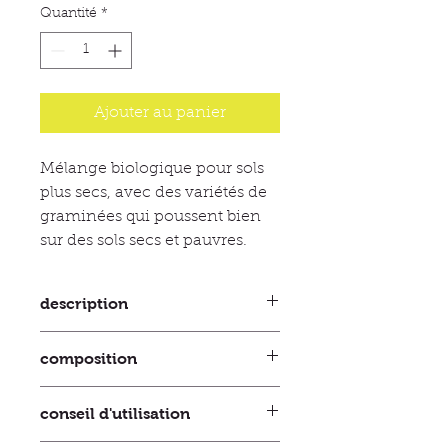
Quantité
*
Ajouter au panier
Mélange biologique pour sols
plus secs, avec des variétés de
graminées qui poussent bien
sur des sols secs et pauvres.
description
Ce mélange de semences de pré est
composition
spécialement conçu pour être
utilisé sur des sols secs. Il contient
Composition : fléole des prés 25 %,
une combinaison soigneusement
conseil d'utilisation
fétuque rouge 19 %, dactyle 15 %,
sélectionnée de variétés de
trèfle blanc 15 %, ray-grass allemand
graminées et de trèfles qui résistent