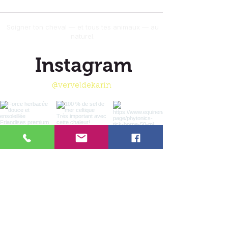
Soigner ton cheval — et tous tes animaux — au
naturel.
Instagram
@verveldekarin