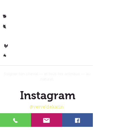
Cheval
🐴
Chiens
🐕
Chats
🐈
🐄 Les
Vaches
Volaille
🐓
Autres
🐐
Soigner ton cheval — et tous tes animaux — au
naturel.
Instagram
@verveldekarin