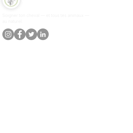
Soigner ton cheval — et tous tes animaux —
au naturel.
Liens rapides
Informations
Boutique
A propos
Par animal
Contact
Notre promesse
Livraison &
commandes
Blog
Politique de
Avis clients
confidentialite
Par animal