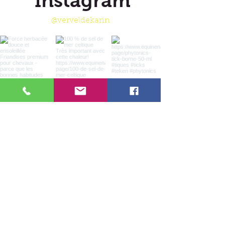
Instagram
Naturelle
4745, route de Courberieu
@verveldekarin
47210 Montaut
equinenaturelle@gmail.com
www.equinenaturelle.com
06-47529285