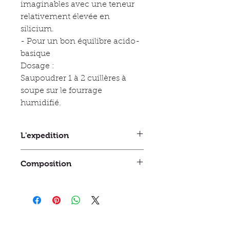
imaginables avec une teneur
relativement élevée en
silicium.
- Pour un bon équilibre acido-
basique
Dosage :
Saupoudrer 1 à 2 cuillères à
soupe sur le fourrage
humidifié.
L'expedition
Lors de l'expédition, Equine
Composition
Naturelle utilise du matériel
d'emballage "d'occasion", cet
Composition : coquilles d'huîtres,
emballage est bien sûr en bon état
farine de lave.
afin que votre commande vous soit
Additifs : additifs technologiques :
livrée correctement.
bentonite (1m558i) 51 %, kieselgohr
Les commandes sont expédiées
(terre de diatomées purifiée) (E551c)