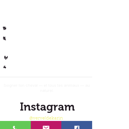
Par animal
Cheval
🐴
Chiens
🐕
Chats
🐈
🐄 Les
Vaches
Volaille
🐓
Autres
🐐
Soigner ton cheval — et tous tes animaux — au
naturel.
Instagram
@verveldekarin