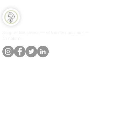
Equine Naturelle
Soigner ton cheval — et tous tes animaux —
au naturel.
Liens rapides
Informations
Boutique
A propos
Par animal
Contact
Notre promesse
Livraison &
commandes
Blog
Politique de
Avis clients
confidentialite