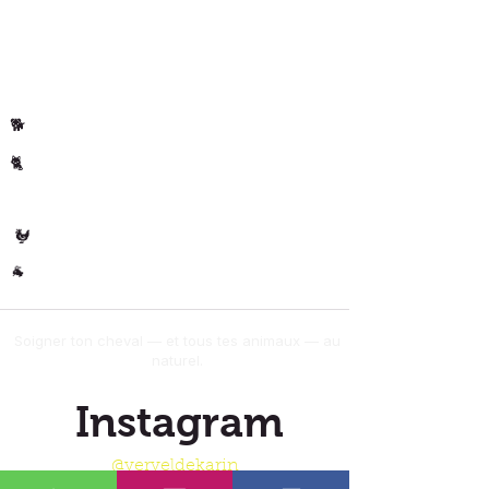
Par animal
Cheval
🐴
Chiens
🐕
Chats
🐈
🐄 Les
Vaches
Volaille
🐓
Autres
🐐
Soigner ton cheval — et tous tes animaux — au
naturel.
Instagram
@verveldekarin