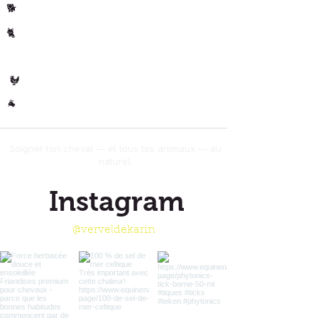
Chiens
🐕
Chats
🐈
🐄 Les
Vaches
Volaille
🐓
Autres
🐐
Soigner ton cheval — et tous tes animaux — au
naturel.
Instagram
@verveldekarin