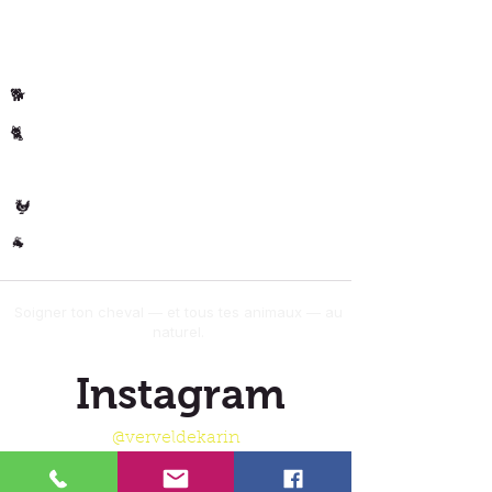
Par animal
Cheval
🐴
Chiens
🐕
Chats
🐈
🐄 Les
Vaches
Volaille
🐓
Autres
🐐
Soigner ton cheval — et tous tes animaux — au
naturel.
Instagram
@verveldekarin