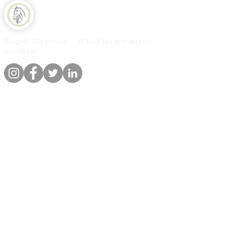
Equine Naturelle
Soigner ton cheval — et tous tes animaux —
au naturel.
Liens rapides
Informations
Boutique
A propos
Par animal
Contact
Notre promesse
Livraison &
commandes
Blog
Politique de
Avis clients
confidentialite