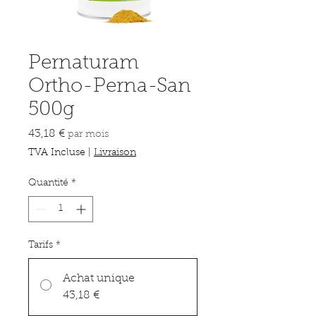
Pernaturam
Ortho-Perna-San
500g
Prix
43,18 €
par mois
TVA Incluse
|
Livraison
Quantité
*
Tarifs
*
Achat unique
43,18 €