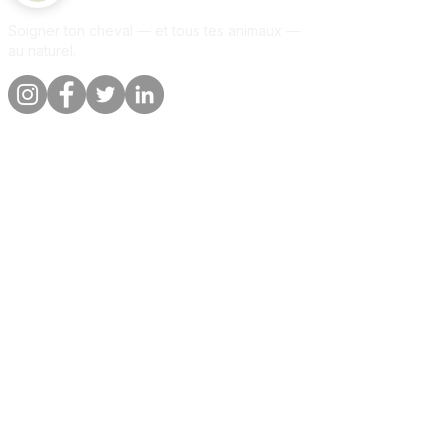
semaine pendant une longue
Soigner ton cheval — et tous tes animaux —
période.
au naturel.
Pour la régénération après des
efforts importants, il suffit de
donner le produit pendant 5 à 7
jours.
Poids corporel ≤ 400 kg = 12 g
Liens rapides
Informations
Poids corporel d'env. 500 - 600 kg
= 15 g
Boutique
A propos
Poids corporel ≥ 700 kg = 25 g
Par animal
Contact
Notre promesse
Livraison &
commandes
Blog
Politique de
Avis clients
confidentialite
Par animal