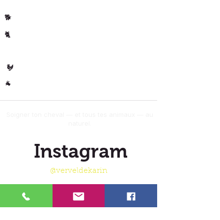
Cheval
🐴
Chiens
🐕
Chats
🐈
🐄 Les
Vaches
Volaille
🐓
Autres
🐐
Soigner ton cheval — et tous tes animaux — au
naturel.
Instagram
@verveldekarin