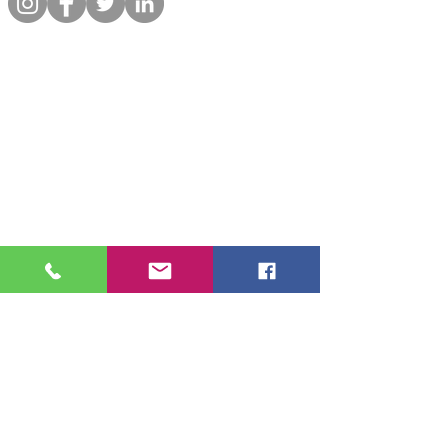
Liens rapides
Informations
Boutique
A propos
Par animal
Contact
Notre promesse
Livraison &
commandes
Blog
Politique de
Avis clients
confidentialite
Par animal
Cheval
🐴
Chiens
🐕
Chats
🐈