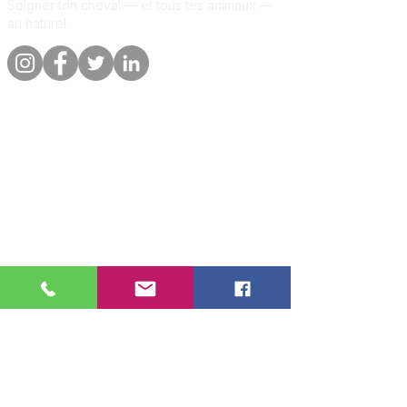
Soigner ton cheval — et tous tes animaux —
au naturel.
Liens rapides
Informations
Boutique
A propos
Par animal
Contact
Notre promesse
Livraison &
commandes
Blog
Politique de
Avis clients
confidentialite
Par animal
Cheval
🐴