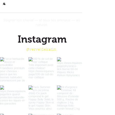
Autres
🐐
Soigner ton cheval — et tous tes animaux — au
naturel.
Instagram
@verveldekarin