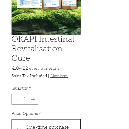
OKAPI Intestinal
Revitalisation
Cure
Price
€104.22
every 3 months
Sales Tax Included
|
Livraison
Quantity
*
Price Options
*
One-time purchase