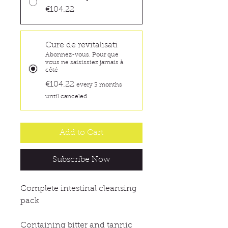
€104.22
Cure de revitalisati
Abonnez-vous. Pour que
vous ne saisissiez jamais à
côté
€104.22
every 3 months
until canceled
Add to Cart
Subscribe Now
Complete intestinal cleansing
pack
Containing bitter and tannic